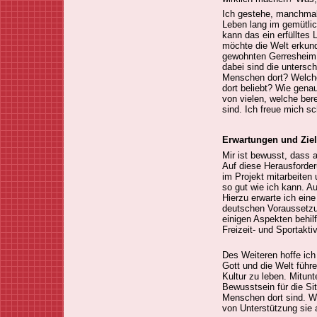
Ich gestehe, manchmal
Leben lang im gemütlic
kann das ein erfülltes 
möchte die Welt erkun
gewohnten Gerresheim
dabei sind die untersc
Menschen dort? Welche
dort beliebt? Wie gena
von vielen, welche bere
sind. Ich freue mich s
Erwartungen und Ziel
Mir ist bewusst, dass a
Auf diese Herausforder
im Projekt mitarbeiten
so gut wie ich kann. Au
Hierzu erwarte ich ein
deutschen Voraussetzu
einigen Aspekten behil
Freizeit- und Sportaktiv
Des Weiteren hoffe ich
Gott und die Welt führe
Kultur zu leben. Mitunt
Bewusstsein für die Si
Menschen dort sind. W
von Unterstützung sie